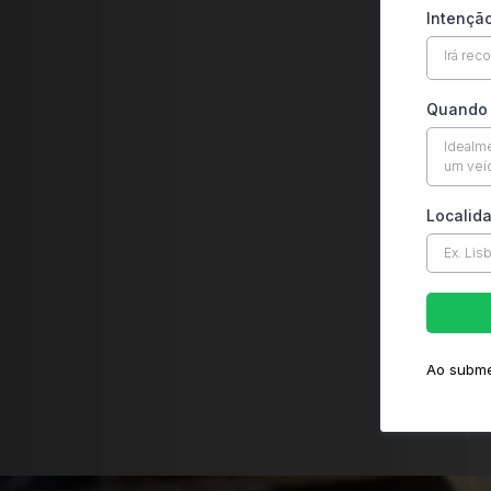
Intençã
Irá reco
Quando 
Idealm
um veí
Localid
Ao subme