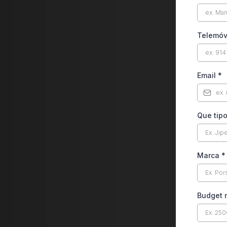
Telemó
Email
*
Que tip
Marca
*
Budget 