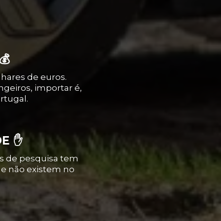
TAR?
💰
hares de euros.
geiros, importar é,
rtugal.
DE ✋
os de pesquisa tem
ue não existem no