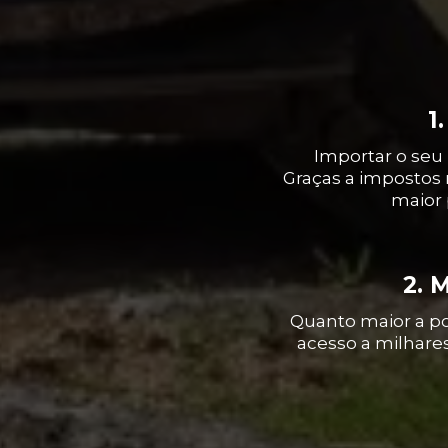
POR
1
Importar o seu
Graças a impostos 
maior 
2. 
Quanto maior a po
acesso a milhare