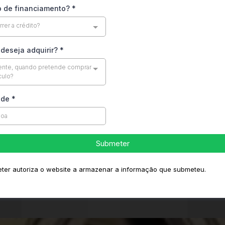
o de financiamento?
*
rrer a crédito?
deseja adquirir?
*
ente, quando pretende comprar
culo?
ade
*
Submeter
ter autoriza o website a armazenar a informação que submeteu.