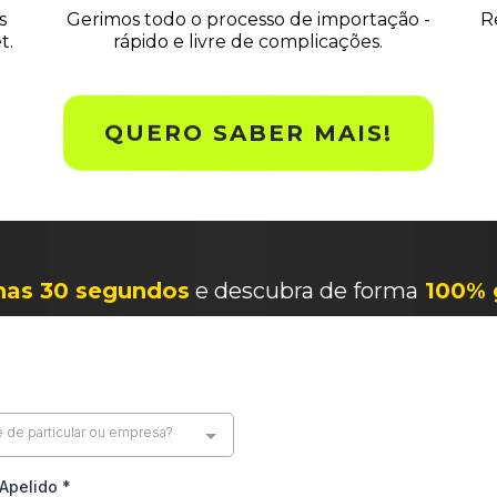
s
Gerimos todo o processo de importação -
R
t.
rápido e livre de complicações.
QUERO SABER MAIS!
nas 30 segundos
e descubra de forma
100% 
e de particular ou empresa?
Apelido
*